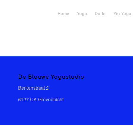
Home
Yoga
Do-In
Yin Yoga
De Blauwe Yogastudio
Berkenstraat 2
6127 CK Grevenbicht