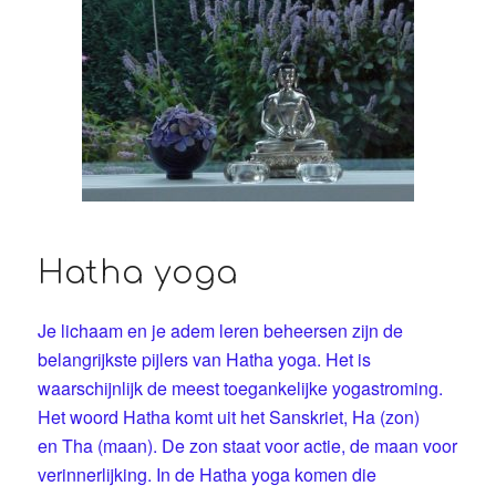
Hatha yoga
Je lichaam en je adem leren beheersen zijn de
belangrijkste pijlers van Hatha yoga. Het is
waarschijnlijk de meest toegankelijke yogastroming.
Het woord Hatha komt uit het Sanskriet, Ha (zon)
en Tha (maan). De zon staat voor actie, de maan voor
verinnerlijking. In de Hatha yoga komen die