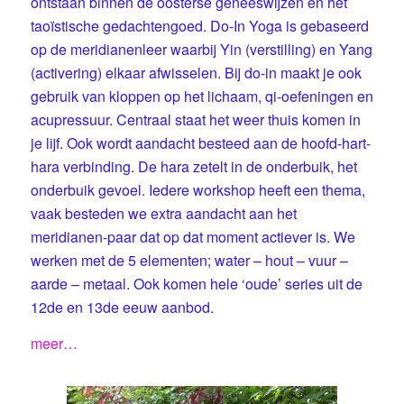
ontstaan binnen de oosterse geneeswijzen en het
taoïstische gedachtengoed. Do-In Yoga is gebaseerd
op de meridianenleer waarbij Yin (verstilling) en Yang
(activering) elkaar afwisselen. Bij do-in maakt je ook
gebruik van kloppen op het lichaam, qi-oefeningen en
acupressuur. Centraal staat het weer thuis komen in
je lijf. Ook wordt aandacht besteed aan de hoofd-hart-
hara verbinding. De hara zetelt in de onderbuik, het
onderbuik gevoel. Iedere workshop heeft een thema,
vaak besteden we extra aandacht aan het
meridianen-paar dat op dat moment actiever is. We
werken met de 5 elementen; water – hout – vuur –
aarde – metaal. Ook komen hele ‘oude’ series uit de
12de en 13de eeuw aanbod.
meer…